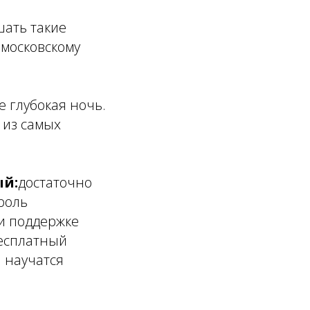
ать такие
 московскому
е глубокая ночь.
 из самых
ый:
достаточно
роль
ри поддержке
бесплатный
 научатся