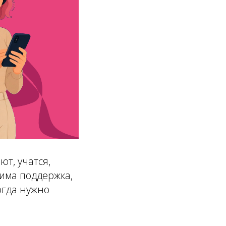
т, учатся,
дима поддержка,
огда нужно