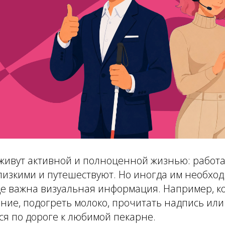
ивут активной и полноценной жизнью: работаю
лизкими и путешествуют. Но иногда им необхо
де важна визуальная информация. Например, к
ание, подогреть молоко, прочитать надпись или
я по дороге к любимой пекарне.