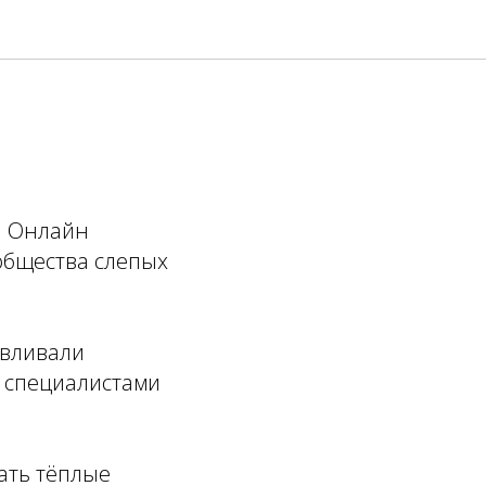
н Онлайн
общества слепых
авливали
и специалистами
ать тёплые