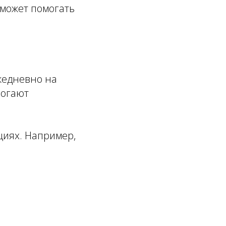
сможет помогать
жедневно на
могают
циях. Например,