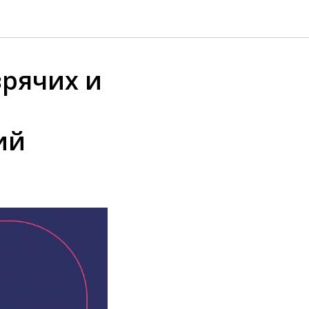
зрячих и
ий