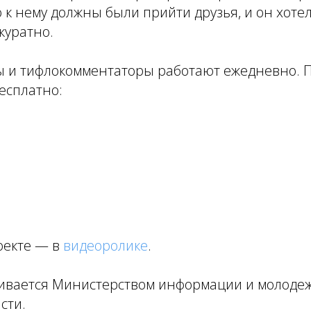
о к нему должны были прийти друзья, и он хотел
куратно.
 и тифлокомментаторы работают ежедневно. 
есплатно:
оекте — в
видеоролике
.
ивается Министерством информации и молоде
сти.