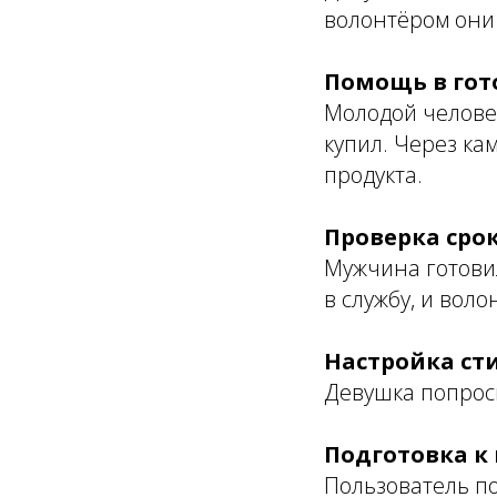
волонтёром они 
Помощь в гот
Молодой человек
купил. Через ка
продукта.
Проверка сро
Мужчина готовил
в службу, и вол
Настройка с
Девушка попрос
Подготовка к
Пользователь по