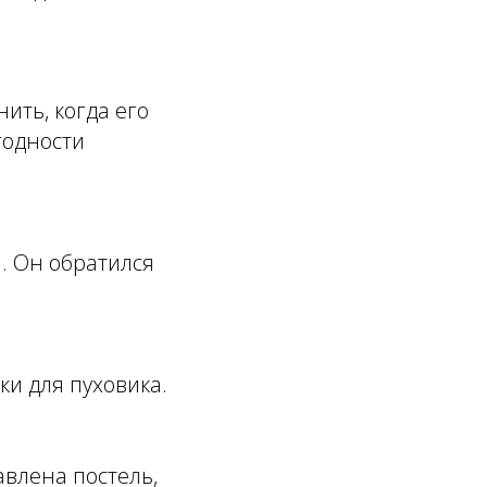
ить, когда его
годности
. Он обратился
и для пуховика.
авлена постель,