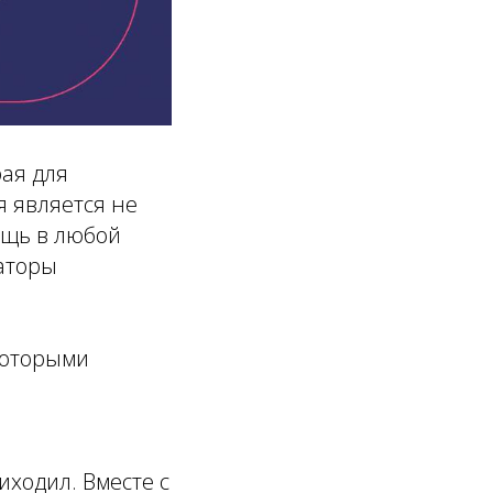
рая для
я является не
ощь в любой
аторы
которыми
иходил. Вместе с